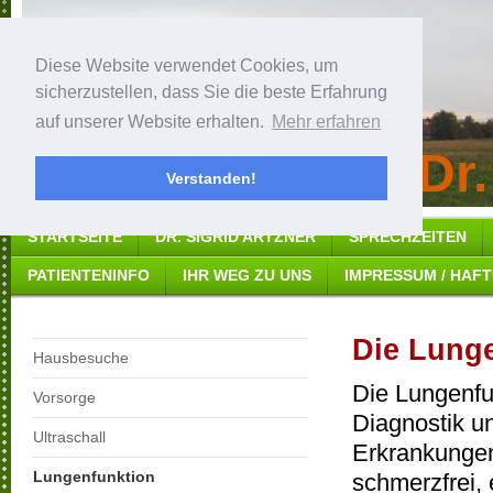
Diese Website verwendet Cookies, um
sicherzustellen, dass Sie die beste Erfahrung
auf unserer Website erhalten.
Mehr erfahren
Hausarztpraxis Dr.
Verstanden!
STARTSEITE
DR. SIGRID ARTZNER
SPRECHZEITEN
PATIENTENINFO
IHR WEG ZU UNS
IMPRESSUM / HAF
Die Lung
Hausbesuche
Die Lungenfu
Vorsorge
Diagnostik u
Ultraschall
Erkrankungen
Lungenfunktion
schmerzfrei, 